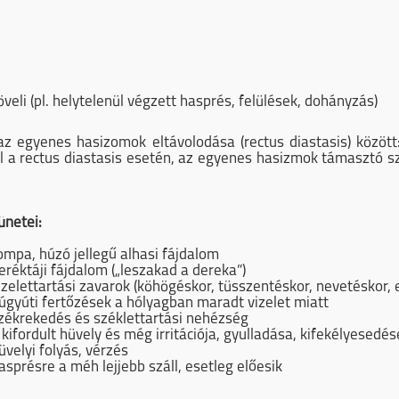
eli (pl. helytelenül végzett hasprés, felülések, dohányzás)
z egyenes hasizomok eltávolodása (rectus diastasis) közö
ul a rectus diastasis esetén, az egyenes hasizmok támasztó 
ünetei:
ompa, húzó jellegű alhasi fájdalom
eréktáji fájdalom („leszakad a dereka”)
izelettartási zavarok (köhögéskor, tüsszentéskor, nevetéskor, 
úgyúti fertőzések a hólyagban maradt vizelet miatt
zékrekedés és széklettartási nehézség
 kifordult hüvely és még irritációja, gyulladása, kifekélyesedés
üvelyi folyás, vérzés
asprésre a méh lejjebb száll, esetleg előesik