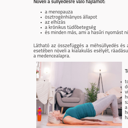
Növeli a süllyedésre való hajlamot:
a menopauza
ösztrogénhiányos állapot
az elhízás
a krónikus tüdőbetegség
és minden más, ami a hasűri nyomást növ
Látható az összefüggés a méhsüllyedés és a
esetében növeli a kialakulás esélyét, ráadás
a medencealapra.
T
t
d
v
h
s
a
h
h