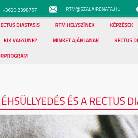
RTM@SZALAIRENATA.HU
+3620 2398757
ECTUS DIASTASIS
RTM HELYSZÍNEK
KÉPZÉSEK
KIK VAGYUNK?
MINKET AJÁNLANAK
RECTUS D
ORPROGRAM
ÉHSÜLLYEDÉS ÉS A RECTUS DI