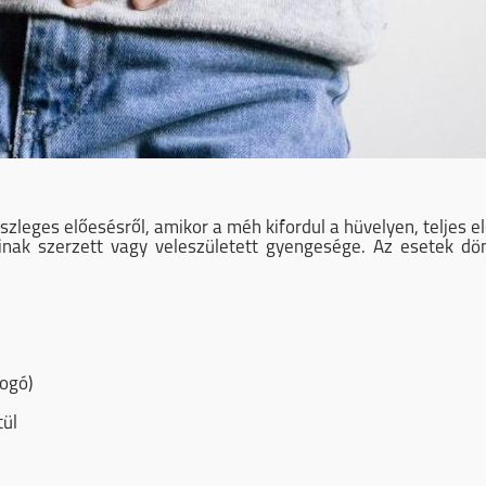
zleges előesésről, amikor a méh kifordul a hüvelyen, teljes e
nak szerzett vagy veleszületett gyengesége. Az esetek d
fogó)
tül