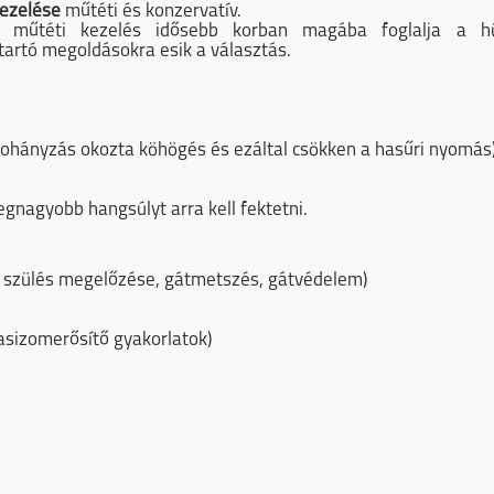
ezelése
műtéti és konzervatív.
 műtéti kezelés idősebb korban magába foglalja a hü
tartó megoldásokra esik a választás.
hányzás okozta köhögés és ezáltal csökken a hasűri nyomás
gnagyobb hangsúlyt arra kell fektetni.
dó szülés megelőzése, gátmetszés, gátvédelem)
asizomerősítő gyakorlatok)