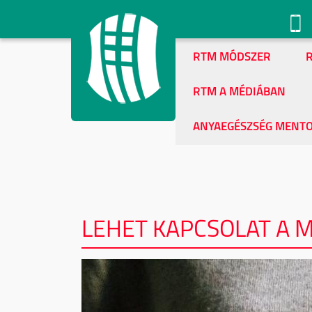
RTM MÓDSZER
R
RTM A MÉDIÁBAN
ANYAEGÉSZSÉG MENT
LEHET KAPCSOLAT A M