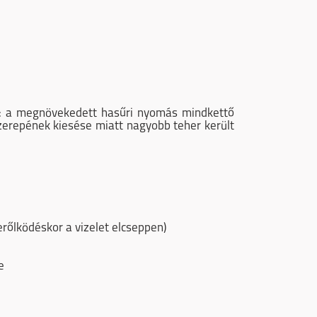
tt: a megnövekedett hasűri nyomás mindkettő
szerepének kiesése miatt nagyobb teher került
erőlködéskor a vizelet elcseppen)
e