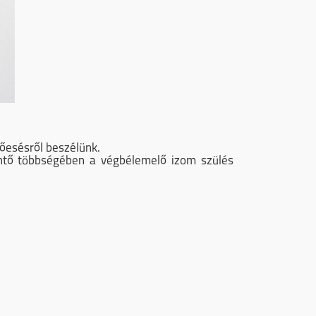
lőesésről beszélünk.
öntő többségében a végbélemelő izom szülés