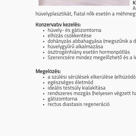
K
A
hüvelyplasztikát, fiatal nők esetén a méhmeg
Konzervatív kezelés:
hüvely- és gátizomtorna
elhízás csökkentése
dohányzás abbahagyása (megszűnik a do
hüvelygyűrű alkalmazása
ösztrogénhiány esetén hormonpótlás
Szerencsére mindez megelőzhető és a le
Megelőzés:
a szülési sérülések elkerülése (elhúzó
egészséges életmód
ideális testsúly kialakítása
rendszeres mozgás (helyesen végzett h
gátizomtorna
rectus diastasis regeneráció