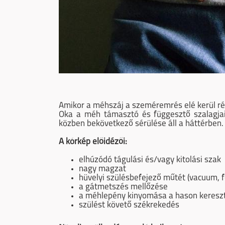
Amikor a méhszáj a szeméremrés elé kerül rés
Oka a méh támasztó és függesztő szalagjai
közben bekövetkező sérülése áll a háttérben.
A kórkép előidézői:
elhúzódó tágulási és/vagy kitolási szak
nagy magzat
hüvelyi szülésbefejező műtét (vacuum, 
a gátmetszés mellőzése
a méhlepény kinyomása a hason keresz
szülést követő székrekedés