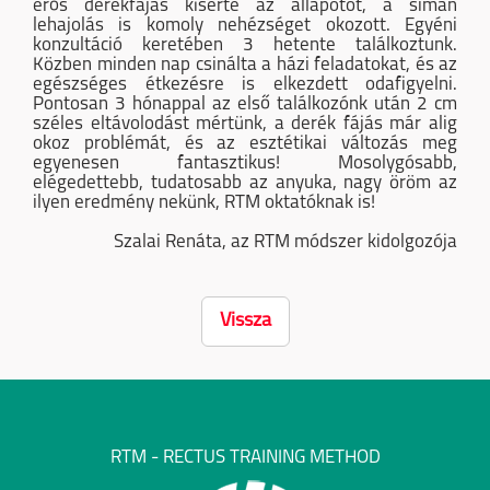
erős derékfájás kísérte az állapotot, a simán
lehajolás is komoly nehézséget okozott. Egyéni
konzultáció keretében 3 hetente találkoztunk.
Közben minden nap csinálta a házi feladatokat, és az
egészséges étkezésre is elkezdett odafigyelni.
Pontosan 3 hónappal az első találkozónk után 2 cm
széles eltávolodást mértünk, a derék fájás már alig
okoz problémát, és az esztétikai változás meg
egyenesen fantasztikus! Mosolygósabb,
elégedettebb, tudatosabb az anyuka, nagy öröm az
ilyen eredmény nekünk, RTM oktatóknak is!
Szalai Renáta, az RTM módszer kidolgozója
Vissza
RTM - RECTUS TRAINING METHOD