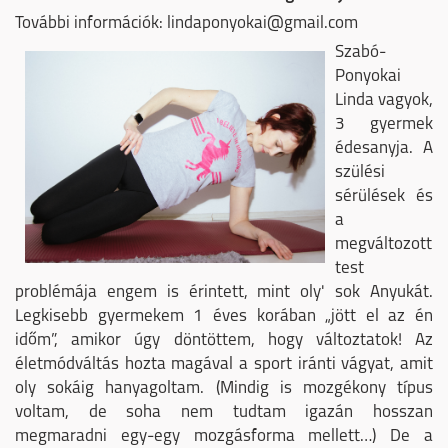
További információk: lindaponyokai@gmail.com
Szabó-
Ponyokai
Linda vagyok,
3 gyermek
édesanyja. A
szülési
sérülések és
a
megváltozott
test
problémája engem is érintett, mint oly' sok Anyukát.
Legkisebb gyermekem 1 éves korában „jött el az én
időm”, amikor úgy döntöttem, hogy változtatok! Az
életmódváltás hozta magával a sport iránti vágyat, amit
oly sokáig hanyagoltam. (Mindig is mozgékony típus
voltam, de soha nem tudtam igazán hosszan
megmaradni egy-egy mozgásforma mellett…) De a